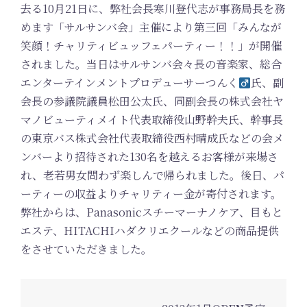
去る10月21日に、弊社会長寒川登代志が事務局長を務
めます「サルサンバ会」主催により第三回「みんなが
笑顔！チャリティビュッフェパーティー！！」が開催
されました。当日はサルサンバ会々長の音楽家、総合
エンターテインメントプロデューサーつんく
氏、副
会長の参議院議員松田公太氏、同副会長の株式会社ヤ
マノビューティメイト代表取締役山野幹夫氏、幹事長
の東京バス株式会社代表取締役西村晴成氏などの会メ
ンバーより招待された130名を越えるお客様が来場さ
れ、老若男女問わず楽しんで帰られました。後日、パ
ーティーの収益よりチャリティー金が寄付されます。
弊社からは、Panasonicスチーマーナノケア、目もと
エステ、HITACHIハダクリエクールなどの商品提供
をさせていただきました。