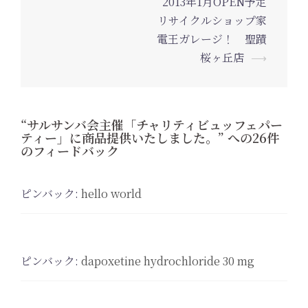
2013年1月OPEN予定
投
リサイクルショップ家
稿
電王ガレージ！ 聖蹟
ナ
桜ヶ丘店
⟶
ビ
ゲ
ー
“
サルサンバ会主催「チャリティビュッフェパー
シ
ティー」に商品提供いたしました。
” への26件
ョ
のフィードバック
ン
ピンバック:
hello world
ピンバック:
dapoxetine hydrochloride 30 mg