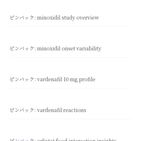
ピンバック:
minoxidil study overview
ピンバック:
minoxidil onset variability
ピンバック:
vardenafil 10 mg profile
ピンバック:
vardenafil reactions
ピンバック:
orlistat food interaction insights