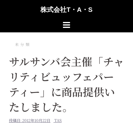
コ
株式会社T・A・S
ン
テ
ン
ツ
へ
未分類
ス
サルサンバ会主催「チャ
キ
ッ
リティビュッフェパー
プ
ティー」に商品提供い
たしました。
投稿日:
2012年10月22日
TAS